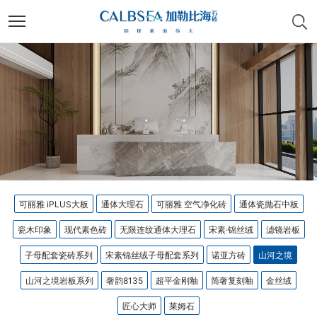
可丽雅 iPLUS大板
通体大理石
可丽雅 空气净化砖
通体瓷抛石中板
瓷木印象
现代素色砖
无限连纹通体大理石
宋素·锦丝绒
滤镜岩板
子母配套瓷砖系列
宋素锦丝绒子母配套系列
诺亚方砖
山河之境
山河之境岩板系列
奢韵8135
超平金刚釉
简奢复刻釉
金丝绒
匠心大师
莱姆石